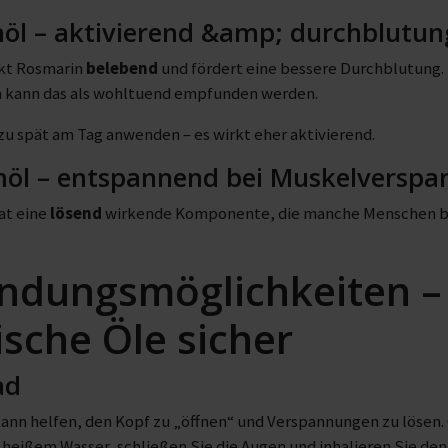
öl – aktivierend &amp; durchblutu
kt Rosmarin
belebend
und fördert eine bessere Durchblutung.
kann das als wohltuend empfunden werden.
zu spät am Tag anwenden – es wirkt eher aktivierend.
möl – entspannend bei Muskelversp
at eine
lösend
wirkende Komponente, die manche Menschen be
dungsmöglichkeiten – 
ische Öle sicher
ad
nn helfen, den Kopf zu „öffnen“ und Verspannungen zu lösen. 
 heißem Wasser, schließen Sie die Augen und inhalieren Sie d