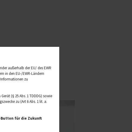
sanft einmassieren.
änder außerhalb der EU/ des EWR
t dem in den EU-/EWR-Ländern
e Informationen zu
 Gerät (§ 25 Abs. 1 TDDDG) sowie
wecke zu (Art 6 Abs. 1 lit. a.
Button für die Zukunft