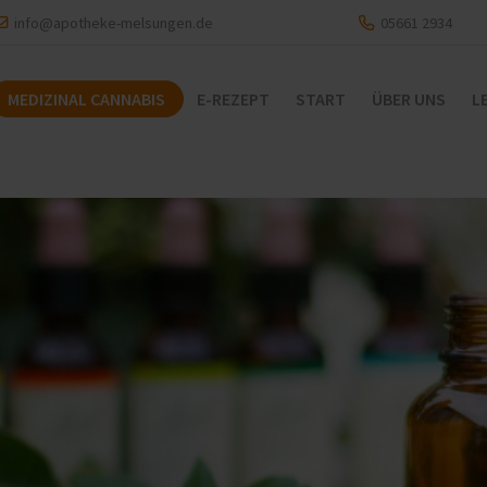
info@apotheke-melsungen.de
05661 2934
MEDIZINAL CANNABIS
E-REZEPT
START
ÜBER UNS
L