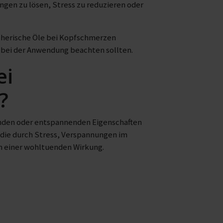
ungen zu lösen, Stress zu reduzieren oder
therische Öle bei Kopfschmerzen
 bei der Anwendung beachten sollten.
ei
?
hlenden oder entspannenden Eigenschaften
die durch Stress, Verspannungen im
n einer wohltuenden Wirkung.