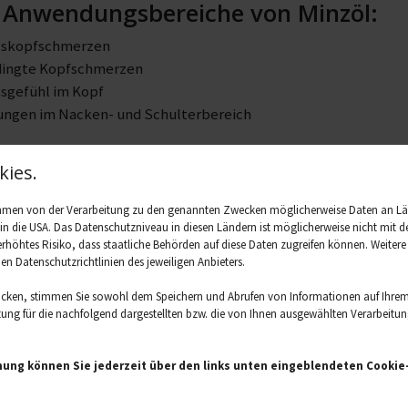
 Anwendungsbereiche von Minzöl:
skopfschmerzen
dingte Kopfschmerzen
sgefühl im Kopf
ngen im Nacken- und Schulterbereich
Minzöl angewendet werden:
ies.
hläfen und Stirn: Einen Tropfen mit einem Trägeröl verdünnen, 
acken: Hilft vielen bei hartnäckigen Verspannungen.
ahmen von der Verarbeitung zu den genannten Zwecken möglicherweise Daten an L
. in die USA. Das Datenschutzniveau in diesen Ländern ist möglicherweise nicht mi
1–2 Tropfen in den Diffusor für einen klaren, frischen Kopf.
 erhöhtes Risiko, dass staatliche Behörden auf diese Daten zugreifen können. Weiter
den Datenschutzrichtlinien des jeweiligen Anbieters.
verdünnt auf empfindliche Haut oder in die Augen bringen.
icken, stimmen Sie sowohl dem Speichern und Abrufen von Informationen auf Ihrem
ng für die nachfolgend dargestellten bzw. die von Ihnen ausgewählten Verarbeitungsz
mung können Sie jederzeit über den links unten eingeblendeten Cookie-