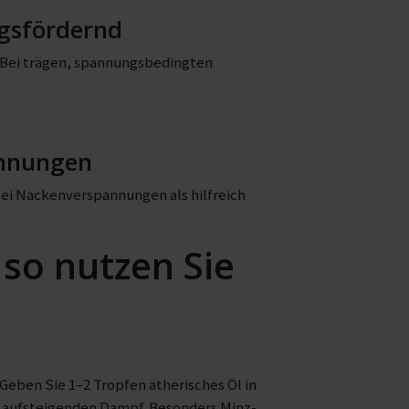
ngsfördernd
 Bei trägen, spannungsbedingten
annungen
i Nackenverspannungen als hilfreich
so nutzen Sie
Geben Sie 1–2 Tropfen ätherisches Öl in
en aufsteigenden Dampf. Besonders Minz-