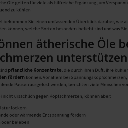
sche Öle gelten für viele als hilfreiche Ergänzung, um Verspann
uend zu kühlen.
kel bekommen Sie einen umfassenden Überblick darüber, wie ä
den können, welche Sorten besonders beliebt sind und was Sie
önnen ätherische Öle b
chmerzen unterstützen
sind
pflanzliche Konzentrate
, die durch ihren Duft, ihre kü
den fördern
können. Vor allem bei Spannungskopfschmerzen, 
hlende Pausen ausgelöst werden, berichten viele Menschen vo
i nicht ursächlich gegen Kopfschmerzen, können aber:
latur lockern
ende oder wärmende Entspannung fördern
 oder beleben