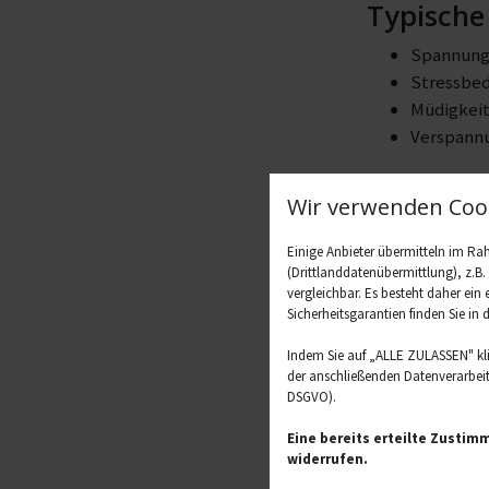
Typische
Spannung
Stressbe
Müdigkeit
Verspannu
So kann 
Wir verwenden Cook
Auf die Sc
Für den N
Einige Anbieter übermitteln im R
(Drittlanddatenübermittlung), z.B
Als Duft: 
vergleichbar. Es besteht daher ein
Sicherheitsgarantien finden Sie in 
Achtung: Nie un
Indem Sie auf „ALLE ZULASSEN" kl
der anschließenden Datenverarbeitu
DSGVO).
Eine bereits erteilte Zustim
widerrufen.