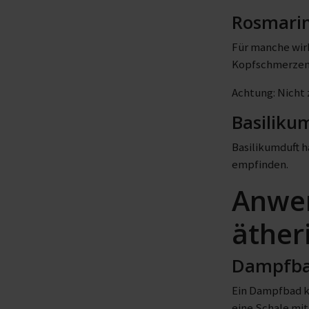
Rosmarin
Für manche wir
Kopfschmerzen 
Achtung: Nicht 
Basiliku
Basilikumduft h
empfinden.
Anwen
äther
Dampfb
Ein Dampfbad ka
eine Schale mit