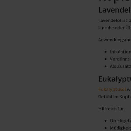
Lavendel
Lavendelöl ist 
Unruhe oder Üb
Anwendungsmög
Inhalation
Verdünnt 
Als Zusat
Eukalypt
Eukalyptusöl
wi
Gefühl im Kopf
Hilfreich für:
Druckgefü
Müdigkei