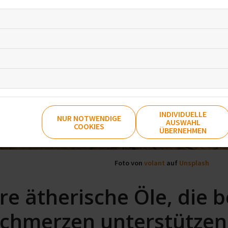
INDIVIDUELLE
NUR NOTWENDIGE
AUSWAHL
COOKIES
ÜBERNEHMEN
Foto von
volant
auf
Unsplash
re ätherische Öle, die b
chmerzen unterstütze