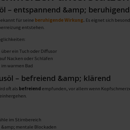
öl – entspannend &amp; beruhigend
bekannt für seine
beruhigende Wirkung
.
Es eignet sich besond
erreizung entstehen.
lichkeiten:
 über ein Tuch oder Diffusor
auf Nacken oder Schläfen
z im warmen Bad
usöl – befreiend &amp; klärend
rd oft als
befreiend
empfunden, vor allem wenn Kopfschmerze
 einhergehen.
hle im Stirnbereich
t &amp; mentale Blockaden