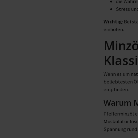
die Wahr
Stress un
Wichtig
: Bei s
einholen.
Minzö
Klass
Wenn es um natü
beliebtesten Öl
empfinden.
Warum Mi
Pfefferminzöl 
Muskulatur löse
Spannung rund 