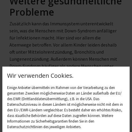
Weitere gesundheitliche
Probleme
Zusätzlich kann das Immunsystem unterentwickelt
sein, was die Menschen mit Down-Syndrom anfälliger
für Infektionen macht. Hier sind vor allem die
Atemwege betroffen. Vor allem Kinder leiden deshalb
oft unter Mittelohrentzündung, Bronchitis und
Lungenentzündung. Außerdem können Menschen mit
Down-Syndrom häufiger als andere Menschen unter
einer Schlafapnoe, epileptischen Anfällen oder
Wir verwenden Cookies.
Autoimmunerkrankungen wie Diabetes Typ 1, Zöliakie
oder Schilddrüsenerkrankungen leiden. Auch das
Einige Anbieter übermitteln im Rahmen von der Verarbeitung zu den
genannten Zwecken möglicherweise Daten an Länder außerhalb der EU/
Leukämie-Risiko ist erhöht.
des EWR (Drittlanddatenübermittlung), z.B. in die USA. Das
Lebenserwartung heute
Datenschutzniveau in diesen Ländern ist möglicherweise nicht mit dem in
den EU-/EWR-Ländern vergleichbar. Es besteht daher ein erhöhtes Risiko,
deutlich höher
dass staatliche Behörden auf diese Daten zugreifen können. Weitere
Informationen zu Sicherheitsgarantien finden Sie in den
Datenschutzrichtlinien des jeweiligen Anbieters.
Doch anders als in früheren Jahren können zum Beispiel