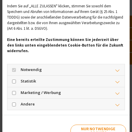
Herzfehler oder Fehlbildungen am Darm heutzutage
Indem Sie auf „ALLE ZULASSEN" klicken, stimmen Sie sowohl dem
Speichern und Abrufen von Informationen auf Ihrem Gerät (§ 25 Abs. 1
operiert werden. Deshalb ist die Lebenserwartung von
TDDDG) sowie der anschließenden Datenverarbeitung für die nachfolgend
Menschen mit Down-Syndrom heute wesentlich höher
Not
dargestellten bzw. die von Ihnen ausgewählten Verarbeitungszwecke zu
als noch vor 50 Jahren. Kinder mit Trisomie 21 können
(Art 6 Abs. 1 lit. a. DSGVO).
Vor
einen integrativen Kindergarten und eine integrative
Eine bereits erteilte Zustimmung können Sie jederzeit über
Schule besuchen, wo sie speziell gefördert werden, was
den links unten eingeblendeten Cookie-Button für die Zukunft
Öff
ihnen auch im späteren Leben hilft. Heute gibt es
widerrufen.
Menschen mit Down-Syndrom, die erfolgreich ein
Kon
Studium abschließen, was früher nicht für möglich
gehalten wurde.
Notwendig
Früher für das Alter
Statistik
vorsorgen
Marketing / Werbung
Andere
Dennoch haben Menschen mit Trisomie 21 auch im Alter
noch größere gesundheitliche Risiken. Allgemein altern
sie schneller als der Durchschnitt. Bei ihnen ist auch das
Risiko, an Demenz zu erkranken, erhöht. Demenz kann
NUR NOTWENDIGE