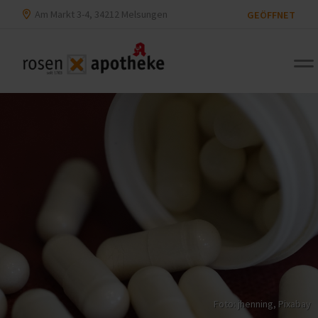
Am Markt 3-4, 34212 Melsungen
GEÖFFNET
Foto: jhenning,
Pixabay