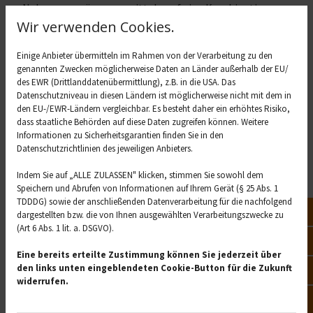
Nahrungsergänzungsmitteln auf eine Kombination
Wir verwenden Cookies.
dieser Aminosäuren, denn sie sollen die Produktion von
Proteinen am besten ankurbeln und außerdem den
Einige Anbieter übermitteln im Rahmen von der Verarbeitung zu den
Muskelabbau verhindern. Deshalb werden häufig
genannten Zwecken möglicherweise Daten an Länder außerhalb der EU/
Kapseln oder Pulver mit den BCAA-Aminosäuren
des EWR (Drittlanddatenübermittlung), z.B. in die USA. Das
angeboten, die dem Muskelaufbau helfen sollen.
Datenschutzniveau in diesen Ländern ist möglicherweise nicht mit dem in
den EU-/EWR-Ländern vergleichbar. Es besteht daher ein erhöhtes Risiko,
Doch sind sie wirklich nötig? Für Freizeitsportler reicht
dass staatliche Behörden auf diese Daten zugreifen können. Weitere
Informationen zu Sicherheitsgarantien finden Sie in den
es, den Körper über eine ausgewogene Ernährung mit
Datenschutzrichtlinien des jeweiligen Anbieters.
genügend Aminosäuren zu versorgen und den
Muskelaufbau voranzubringen. Zu den geeigneten
Indem Sie auf „ALLE ZULASSEN" klicken, stimmen Sie sowohl dem
Lebensmitteln, die dem Körper helfen, Aminosäuren zu
Speichern und Abrufen von Informationen auf Ihrem Gerät (§ 25 Abs. 1
TDDDG) sowie der anschließenden Datenverarbeitung für die nachfolgend
bilden, gehören: Hühnchen, Rindfleisch und Lachs,
Not
dargestellten bzw. die von Ihnen ausgewählten Verarbeitungszwecke zu
Sojabohnen, Gemüse wie Erbsen, Spinat und Mais,
(Art 6 Abs. 1 lit. a. DSGVO).
Walnüsse und Cashewkerne, Tofu und Eier.
Vor
Eine bereits erteilte Zustimmung können Sie jederzeit über
den links unten eingeblendeten Cookie-Button für die Zukunft
Öff
widerrufen.
Sie haben Fragen zum Thema Aminosäuren 
Kon
oder Ernährung im Allgemeinen? 