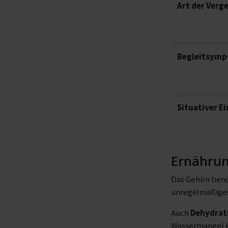
Art der Verg
Begleitsym
Situativer Ei
Ernährun
Das Gehirn benö
unregelmäßiges 
Auch
Dehydrat
Wassermangel ka