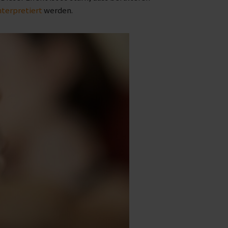
nterpretiert
werden.