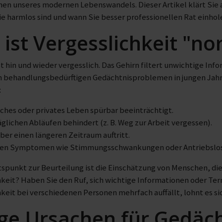
chen unseres modernen Lebenswandels. Dieser Artikel klärt Sie
e harmlos sind und wann Sie besser professionellen Rat einhole
ist Vergesslichkeit "no
t hin und wieder vergesslich. Das Gehirn filtert unwichtige In
on behandlungsbedürftigen Gedächtnisproblemen in jungen Jahr
:
iches oder privates Leben spürbar beeinträchtigt.
täglichen Abläufen behindert (z. B. Weg zur Arbeit vergessen).
ber einen längeren Zeitraum auftritt.
en Symptomen wie Stimmungsschwankungen oder Antriebslosig
tspunkt zur Beurteilung ist die Einschätzung von Menschen, die
chkeit? Haben Sie den Ruf, sich wichtige Informationen oder 
hkeit bei verschiedenen Personen mehrfach auffällt, lohnt es s
ge Ursachen für Gedäc