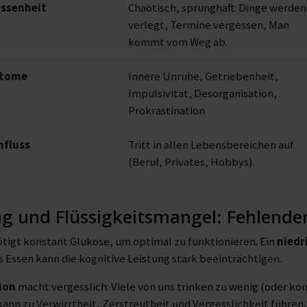
essenheit
Chaotisch, sprunghaft: Dinge werden
verlegt, Termine vergessen, Man
kommt vom Weg ab.
ptome
Innere Unruhe, Getriebenheit,
Impulsivität, Desorganisation,
Prokrastination
nfluss
Tritt in allen Lebensbereichen auf
(Beruf, Privates, Hobbys).
g und Flüssigkeitsmangel: Fehlender 
tigt konstant Glukose, um optimal zu funktionieren. Ein
niedr
Essen kann die kognitive Leistung stark beeinträchtigen.
ion
macht vergesslich: Viele von uns trinken zu wenig (oder k
nn zu Verwirrtheit, Zerstreutheit und Vergesslichkeit führen. Di