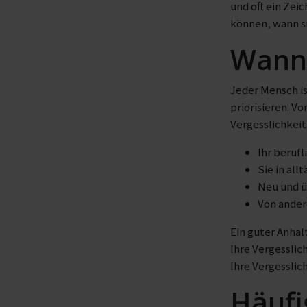
und oft ein Zei
können, wann si
Wann 
Jeder Mensch is
priorisieren. V
Vergesslichkeit
Ihr berufl
Sie in all
Neu und ü
Von ander
Ein guter Anhal
Ihre Vergessli
Ihre Vergesslic
Häufi