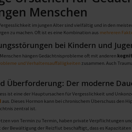
ungen Menschen
ergesslichkeit im jungen Alter sind vielfältig und in den meisten
gen zu machen. Oft ist es eine Kombination aus
mehreren Fakt
ungsstörungen bei Kindern und Juge
n Menschen hängen Gedächtnisprobleme oft mit anderen
kogni
obleme und Verhaltensauffälligkeiten
zusammen. Auch Trauma 
nd Überforderung: Der moderne Daue
ess ist eine der Hauptursachen für Vergesslichkeit und Unkonz
l
aus. Dieses Hormon kann bei chronischem Überschuss den Hi
chtnis zentral ist.
etzen von Termin zu Termin, haben private Verpflichtungen un
it der Bewältigung der Reizflut beschäftigt, dass es Kapazitäte