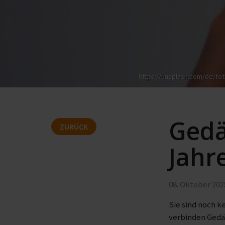
https://unsplash.com/de/fo
Gedä
ZURÜCK
Jahr
08. Oktober 202
Sie sind noch k
verbinden Gedäc