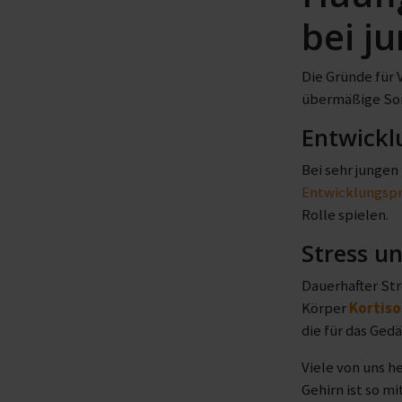
bei j
Die Gründe für V
übermäßige Sor
Entwickl
Bei sehr junge
Entwicklungspr
Rolle spielen.
Stress u
Dauerhafter Str
Körper
Kortiso
die für das Gedä
Viele von uns h
Gehirn ist so m