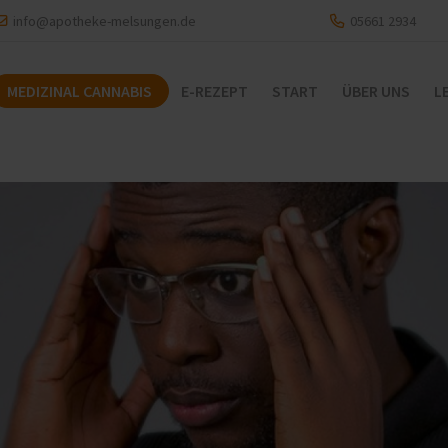
info@apotheke-melsungen.de
05661 2934
MEDIZINAL CANNABIS
E-REZEPT
START
ÜBER UNS
L