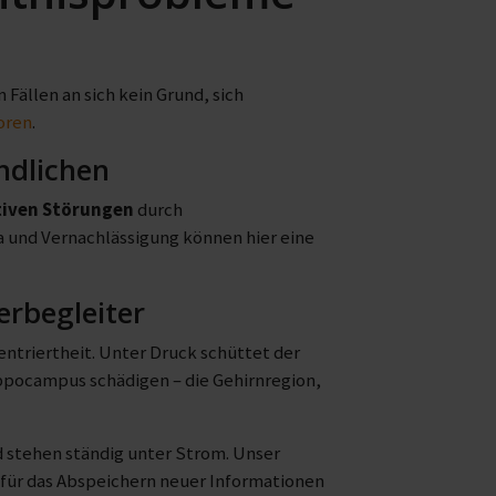
 Fällen an sich kein Grund, sich
oren
.
ndlichen
tiven Störungen
durch
und Vernachlässigung können hier eine
rbegleiter
entriertheit. Unter Druck schüttet der
ppocampus schädigen – die Gehirnregion,
d stehen ständig unter Strom. Unser
n für das Abspeichern neuer Informationen