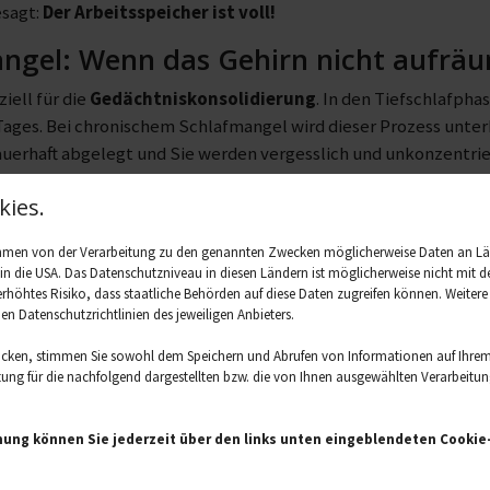
esagt:
Der Arbeitsspeicher ist voll!
ngel: Wenn das Gehirn nicht aufrä
ziell für die
Gedächtniskonsolidierung
. In den Tiefschlafpha
Tages. Bei chronischem Schlafmangel wird dieser Prozess unte
uerhaft abgelegt und Sie werden vergesslich und unkonzentrie
he Ursachen von Vergesslichkeit
ies.
t und psychische Ursachen hängen eng zusammen. Einer der häu
ahmen von der Verarbeitung zu den genannten Zwecken möglicherweise Daten an L
 bei jungen Menschen sind tatsächlich
Depressionen
.
. in die USA. Das Datenschutzniveau in diesen Ländern ist möglicherweise nicht mi
 erhöhtes Risiko, dass staatliche Behörden auf diese Daten zugreifen können. Weiter
 ist keine reine Traurigkeit, sondern eine ernsthafte Erkrankun
den Datenschutzrichtlinien des jeweiligen Anbieters.
 Grübeln und Konzentrationsstörungen sind klassische Sympt
icken, stimmen Sie sowohl dem Speichern und Abrufen von Informationen auf Ihrem
en.
ng für die nachfolgend dargestellten bzw. die von Ihnen ausgewählten Verarbeitungsz
rungen und Burnout
machen vergesslich und zerstreut. Anhal
öpfung beanspruchen immense kognitive Ressourcen, die dann f
mung können Sie jederzeit über den links unten eingeblendeten Cookie-