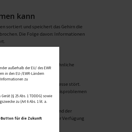
umen kann
sen sortiert und speichert das Gehirn die
rbrochen. Die Folge davon: Informationen
rt.
figsten Auslöser für ungewöhnliche
änder außerhalb der EU/ des EWR
t dem in den EU-/EWR-Ländern
e Informationen zu
g, die neurobiologische Prozesse stört.
ome, die direkt mit Gedächtnisproblemen
 Gerät (§ 25 Abs. 1 TDDDG) sowie
wecke zu (Art 6 Abs. 1 lit. a.
tende Ängste oder ein Zustand der
ür das Merken nicht mehr zur Verfügung
Button für die Zukunft