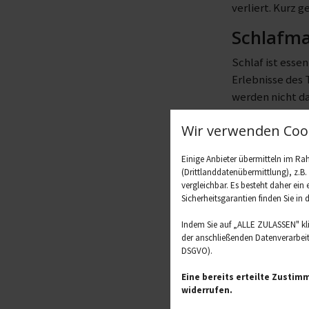
verliert. Kurz g
Schlafma
Schlaf ist essen
Erlebnisse des 
werden nicht da
Psychisc
Wir verwenden Cook
Vergesslichkei
Einige Anbieter übermitteln im R
Vergesslichkeit
(Drittlanddatenübermittlung), z.B
vergleichbar. Es besteht daher ein
Eine Depression
Sicherheitsgarantien finden Sie in 
Energiemangel,
Indem Sie auf „ALLE ZULASSEN" kl
zusammenhäng
der anschließenden Datenverarbeitu
DSGVO).
Auch
Angststö
völligen Ersch
Eine bereits erteilte Zustim
widerrufen.
stehen.