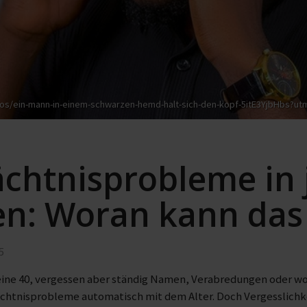
tos/ein-mann-in-einem-schwarzen-hemd-halt-sich-den-kopf-5itE3YjbHbs
chtnisprobleme in
en: Woran kann das 
5
eine 40, vergessen aber ständig Namen, Verabredungen oder wo
htnisprobleme automatisch mit dem Alter. Doch Vergesslichkei