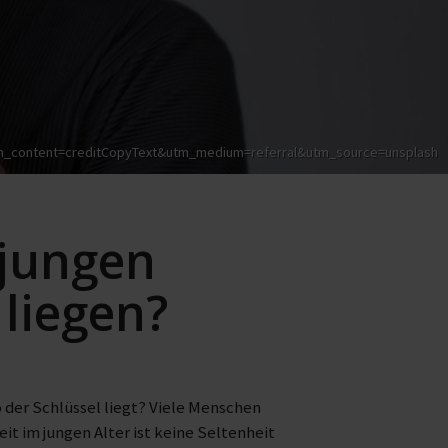
?utm_content=creditCopyText&utm_medium=referral&utm_source=unsplash
 jungen
liegen?
 der Schlüssel liegt? Viele Menschen
t im jungen Alter ist keine Seltenheit