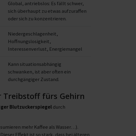
Global, antriebslos: Es fällt schwer,
sich überhaupt zu etwas aufzuraffen
oder sich zu konzentrieren.
Niedergeschlagenheit,
Hoffnungslosigkeit,
Interessenverlust, Energiemangel
Kann situationsabhängig
schwanken, ist aber often ein
durchgängiger Zustand.
Treibstoff fürs Gehirn
iger Blutzuckerspiegel
durch
onsumieren mehr Kaffee als Wasser…).
eser Effekt ist so stark, dass bei älteren