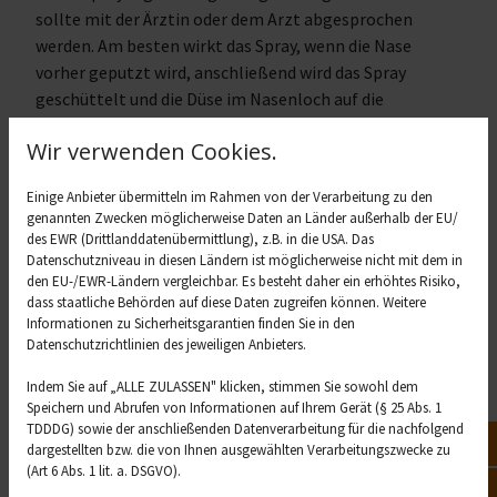
sollte mit der Ärztin oder dem Arzt abgesprochen
werden. Am besten wirkt das Spray, wenn die Nase
vorher geputzt wird, anschließend wird das Spray
geschüttelt und die Düse im Nasenloch auf die
Nasenmuschel ausgerichtet. Ausatmen, beim
Wir verwenden Cookies.
anschließenden Einatmen wird gesprüht. Das wird beim
anderen Nasenloch wiederholt, ein- bis zweimal täglich.
Einige Anbieter übermitteln im Rahmen von der Verarbeitung zu den
Nach ca. einer Woche sollte sich die Wirkung voll
genannten Zwecken möglicherweise Daten an Länder außerhalb der EU/
entfalten und die Nase deutlich freier sein. Doch die
des EWR (Drittlanddatenübermittlung), z.B. in die USA. Das
Behandlung kann auch einige Nebenwirkungen haben.
Datenschutzniveau in diesen Ländern ist möglicherweise nicht mit dem in
den EU-/EWR-Ländern vergleichbar. Es besteht daher ein erhöhtes Risiko,
Dazu gehören:
dass staatliche Behörden auf diese Daten zugreifen können. Weitere
Informationen zu Sicherheitsgarantien finden Sie in den
Trockenheit und Irritationen der
Datenschutzrichtlinien des jeweiligen Anbieters.
Nasenschleimhaut
Nasenbluten
Indem Sie auf „ALLE ZULASSEN" klicken, stimmen Sie sowohl dem
Speichern und Abrufen von Informationen auf Ihrem Gerät (§ 25 Abs. 1
Brennen und Stechen in der Nase
TDDDG) sowie der anschließenden Datenverarbeitung für die nachfolgend
Kopfschmerzen
Not
dargestellten bzw. die von Ihnen ausgewählten Verarbeitungszwecke zu
Beeinträchtigung des Geschmacks- und
(Art 6 Abs. 1 lit. a. DSGVO).
Geruchssinns
Vor