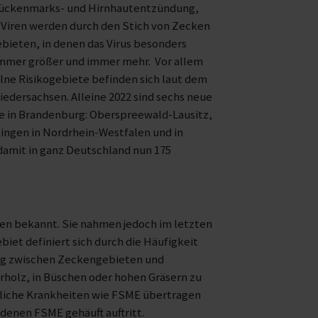
 Rückenmarks- und Hirnhautentzündung,
e Viren werden durch den Stich von Zecken
ebieten, in denen das Virus besonders
 immer größer und immer mehr. Vor allem
lne Risikogebiete befinden sich laut dem
iedersachsen. Alleine 2022 sind sechs neue
e in Brandenburg: Oberspreewald-Lausitz,
ingen in Nordrhein-Westfalen und in
 damit in ganz Deutschland nun 175
en bekannt. Sie nahmen jedoch im letzten
iet definiert sich durch die Häufigkeit
ung zwischen Zeckengebieten und
erholz, in Büschen oder hohen Gräsern zu
ährliche Krankheiten wie FSME übertragen
n denen FSME gehäuft auftritt.