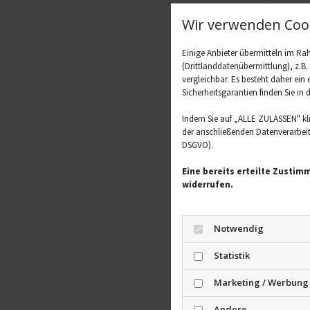
Wichtigs
Wir verwenden Cook
Die wichtigste 
Einige Anbieter übermitteln im R
zugelassen. Kin
(Drittlanddatenübermittlung), z.B
vergleichbar. Es besteht daher ein
aufhalten. Um s
Sicherheitsgarantien finden Sie in 
Bakterieninfekt
Aufenthalt dra
Indem Sie auf „ALLE ZULASSEN" kl
der anschließenden Datenverarbeitu
eine Impfung, d
DSGVO).
Grundimmunisier
dritte kommt na
Eine bereits erteilte Zustim
widerrufen.
alle fünf Jahre.
Weitere 
Notwendig
Wer draußen unt
Statistik
Kleidung achte
abweisende Mitt
Marketing / Werbung
Körper und auf 
Andere