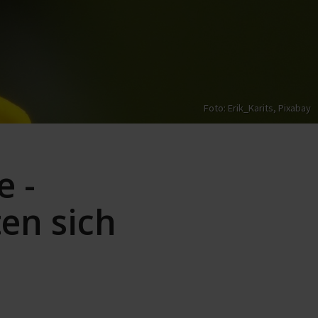
Foto: Erik_Karits,
Pixabay
e -
ten sich