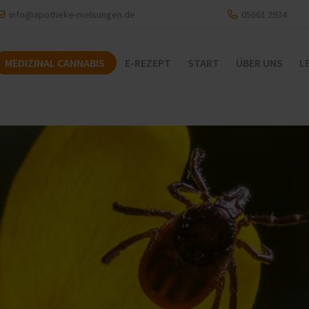
info@apotheke-melsungen.de
05661 2934
MEDIZINAL CANNABIS
E-REZEPT
START
ÜBER UNS
L