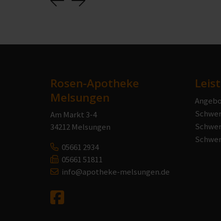
Previous
Next
Rosen-Apotheke
Leis
Melsungen
Angebo
Schwer
Am Markt 3-4
Schwer
34212 Melsungen
Schwer
05661 2934
05661 51811
info@apotheke-melsungen.de