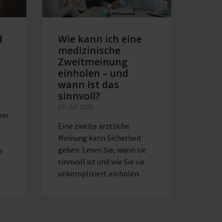
d
Wie kann ich eine
Mil
medizinische
in 
Zweitmeinung
Alle
einholen – und
Kos
wann ist das
Abp
sinnvoll?
08. Ju
15. Juli 2026
Eine 
ber
Eine zweite ärztliche
viele
Meinung kann Sicherheit
wertv
geben. Lesen Sie, wann sie
still
r
sinnvoll ist und wie Sie sie
unkompliziert einholen.