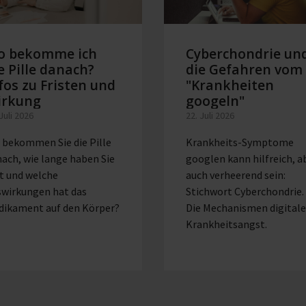
o bekomme ich
Cyberchondrie un
e Pille danach?
die Gefahren vom
fos zu Fristen und
"Krankheiten
irkung
googeln"
 Juli 2026
22. Juli 2026
 bekommen Sie die Pille
Krankheits-Symptome
ach, wie lange haben Sie
googlen kann hilfreich, a
t und welche
auch verheerend sein:
swirkungen hat das
Stichwort Cyberchondrie.
dikament auf den Körper?
Die Mechanismen digitale
Krankheitsangst.