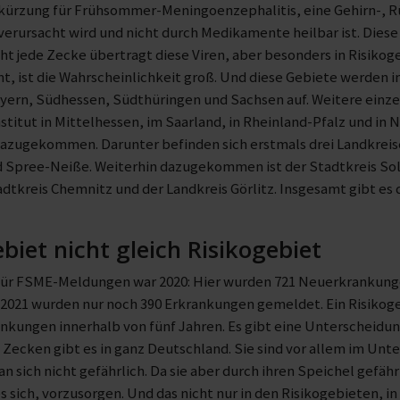
bkürzung für Frühsommer-Meningoenzephalitis, eine Gehirn-,
 verursacht wird und nicht durch Medikamente heilbar ist. Dies
ht jede Zecke übertragt diese Viren, aber besonders in Risikog
t, ist die Wahrscheinlichkeit groß. Und diese Gebiete werden
ayern, Südhessen, Südthüringen und Sachsen auf. Weitere einze
titut in Mittelhessen, im Saarland, in Rheinland-Pfalz und in N
dazugekommen. Darunter befinden sich erstmals drei Landkreis
 Spree-Neiße. Weiterhin dazugekommen ist der Stadtkreis Sol
dtkreis Chemnitz und der Landkreis Görlitz. Insgesamt gibt es
iet nicht gleich Risikogebiet
 für FSME-Meldungen war 2020: Hier wurden 721 Neuerkrankung
 2021 wurden nur noch 390 Erkrankungen gemeldet. Ein Risikogeb
nkungen innerhalb von fünf Jahren. Es gibt eine Unterscheid
 Zecken gibt es in ganz Deutschland. Sie sind vor allem im Unt
d an sich nicht gefährlich. Da sie aber durch ihren Speichel gef
s sich, vorzusorgen. Und das nicht nur in den Risikogebieten, i