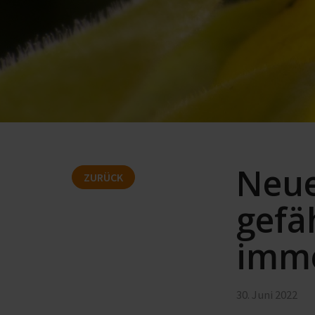
Neue
ZURÜCK
gefä
imme
30. Juni 2022