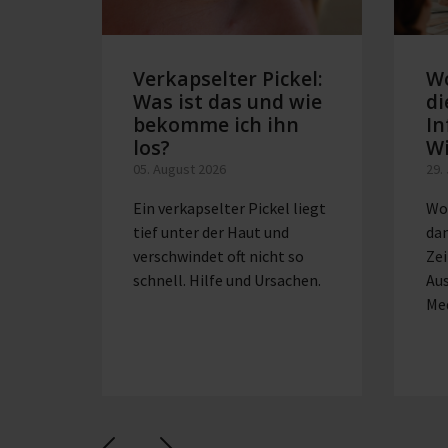
Verkapselter Pickel:
W
Was ist das und wie
di
bekomme ich ihn
In
los?
W
05. August 2026
29.
Ein verkapselter Pickel liegt
Wo
tief unter der Haut und
dan
verschwindet oft nicht so
Zei
schnell. Hilfe und Ursachen.
Au
Me