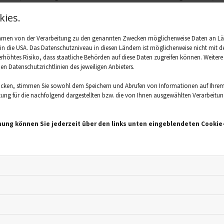
te Vorsorge: Die Impfung
ies.
Vorsorge, um nicht an FSME zu erkranken, ist die Impfung. Ein Im
ahmen von der Verarbeitung zu den genannten Zwecken möglicherweise Daten an L
der zu impfen ist sinnvoll, weil sie häufiger dort unterwegs sin
. in die USA. Das Datenschutzniveau in diesen Ländern ist möglicherweise nicht mi
 erhöhtes Risiko, dass staatliche Behörden auf diese Daten zugreifen können. Weiter
ie auch vor anderen Krankheiten, die Zecken übertragen können
den Datenschutzrichtlinien des jeweiligen Anbieters.
ion, die verschiedene Organsysteme befallen kann - schützen 
ußen abends gründlich nach Zecken abgesucht werden. Natürlic
icken, stimmen Sie sowohl dem Speichern und Abrufen von Informationen auf Ihrem
ng für die nachfolgend dargestellten bzw. die von Ihnen ausgewählten Verarbeitungsz
enn die schlimmen Auswirkungen der Krankheit treffen vor alle
ung braucht es drei Dosen, ein bis drei Monate nach der ersten
ch fünf bis 12 Monaten dazu. Eine Auffrischungsimpfung wird 
mung können Sie jederzeit über den links unten eingeblendeten Cookie-
Maßnahmen gegen Zecken ergreifen
erwegs ist und sich durch Gebüsch oder hohe Gräser bewegt, d
n, damit die Zecken erst gar nicht an den Körper herankommen
el auf die Haut aufzutragen. Diese wirken allerdings nur ein 
der Kleidung nach Zecken Ausschau halten. Sollte man eine Zec