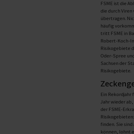
FSME ist die A
die durch Viren
übertragen. Nic
häufig vorkomm
tritt FSME in B
Robert-Koch-Ins
Risikogebiete 
Oder-Spree und
Sachsen der Sta
Risikogebiete.
Zeckengeb
Ein Rekordjahr
Jahr wieder ab,
der FSME-Erkra
Risikogebieten:
finden. Sie sin
können, lohnt e