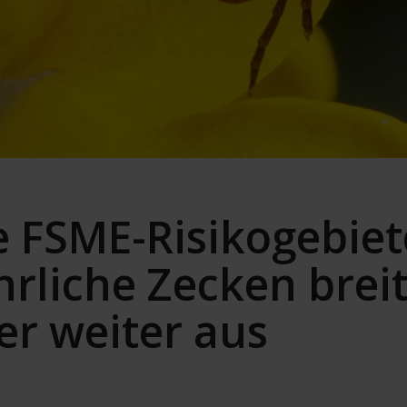
 FSME-Risikogebiet
hrliche Zecken brei
r weiter aus