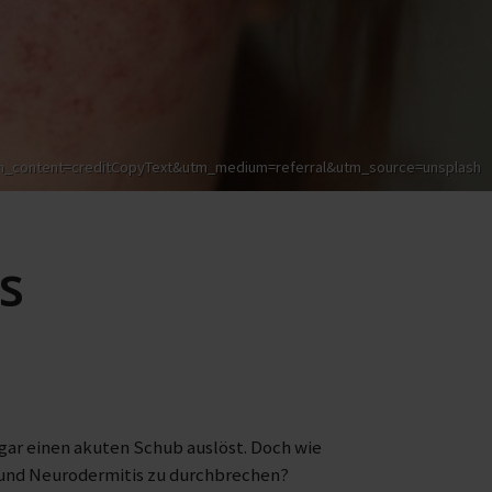
utm_content=creditCopyText&utm_medium=referral&utm_source=unsplash
s
gar einen akuten Schub auslöst. Doch wie
 und Neurodermitis zu durchbrechen?