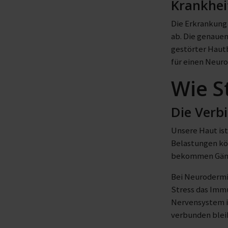
Krankhei
Die Erkrankung
ab. Die genauen
gestörter Hautb
für einen Neur
Wie S
Die Verb
Unsere Haut ist
Belastungen kön
bekommen Gänse
Bei Neurodermit
Stress das Imm
Nervensystem i
verbunden blei