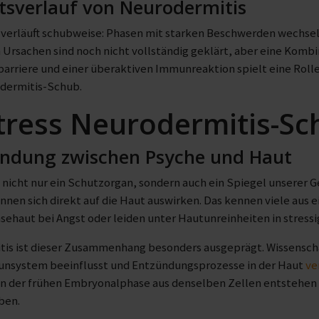
tsverlauf von Neurodermitis
 verläuft schubweise: Phasen mit starken Beschwerden wechsel
 Ursachen sind noch nicht vollständig geklärt, aber eine Komb
arriere und einer überaktiven Immunreaktion spielt eine Rolle. 
odermitis-Schub.
tress Neurodermitis-Sc
indung zwischen Psyche und Haut
 nicht nur ein Schutzorgan, sondern auch ein Spiegel unserer G
nen sich direkt auf die Haut auswirken. Das kennen viele aus e
haut bei Angst oder leiden unter Hautunreinheiten in stressi
is ist dieser Zusammenhang besonders ausgeprägt. Wissenschaf
unsystem beeinflusst und Entzündungsprozesse in der Haut
ve
n der frühen Embryonalphase aus denselben Zellen entstehen
ben.