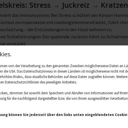
elskreis: Stress → Juckreiz → Kratze
tiviert das Immunsystem: Bei Stress schüttet der Körper Hormon
ortisol normalerweise entzündungshemmend wirkt, führt chron
usschüttung – die Entzündungen in der Haut nehmen zu.
und Schlafstörungen: Der quälende Juckreiz führt zu Schlafma
ng verstärkt.
elastung: Sichtbare Hautveränderungen können Scham und Rüc
ies.
ahmen von der Verarbeitung zu den genannten Zwecken möglicherweise Daten an L
. in die USA. Das Datenschutzniveau in diesen Ländern ist möglicherweise nicht mi
 erhöhtes Risiko, dass staatliche Behörden auf diese Daten zugreifen können. Weiter
den Datenschutzrichtlinien des jeweiligen Anbieters.
icken, stimmen Sie sowohl dem Speichern und Abrufen von Informationen auf Ihrem
ng für die nachfolgend dargestellten bzw. die von Ihnen ausgewählten Verarbeitungsz
mung können Sie jederzeit über den links unten eingeblendeten Cookie-