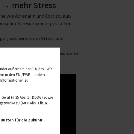
n → mehr Stress
e wie Adrenalin und Cortisol aus.
ischer Stress zu einer gestörten
ngel, was wiederum Stress und
kzug auslösen, was den Stress weiter
änder außerhalb der EU/ des EWR
t dem in den EU-/EWR-Ländern
e Informationen zu
 Gerät (§ 25 Abs. 1 TDDDG) sowie
wecke zu (Art 6 Abs. 1 lit. a.
Button für die Zukunft