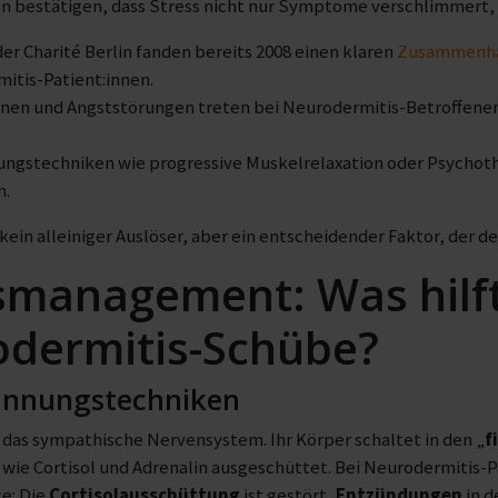
en bestätigen, dass Stress nicht nur Symptome verschlimmert,
er Charité Berlin fanden bereits 2008 einen klaren
Zusammenhan
itis-Patient:innen.
nen und Angststörungen treten bei Neurodermitis-Betroffenen
.
ngstechniken wie progressive Muskelrelaxation oder Psychot
n.
t kein alleiniger Auslöser, aber ein entscheidender Faktor, der 
smanagement: Was hilf
dermitis-Schübe?
annungstechniken
t das sympathische Nervensystem. Ihr Körper schaltet in den „
f
ie Cortisol und Adrenalin ausgeschüttet. Bei Neurodermitis-Pa
e: Die
Cortisolausschüttung
ist gestört,
Entzündungen
in d