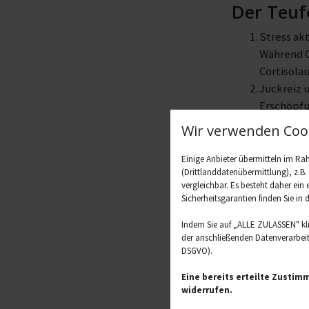
Der Teuf
Stress ak
Während C
Cortisola
Juckreiz 
Erschöpfu
Soziale B
Wir verwenden Cook
erhöht.
Einige Anbieter übermitteln im R
(Drittlanddatenübermittlung), z.B
vergleichbar. Es besteht daher ein
Sicherheitsgarantien finden Sie in 
Indem Sie auf „ALLE ZULASSEN" kl
der anschließenden Datenverarbeitu
DSGVO).
Eine bereits erteilte Zustim
widerrufen.