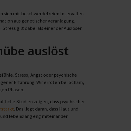
n sich mit beschwerdefreien Intervallen
ination aus genetischer Veranlagung,
Stress gilt dabei als einer der Auslöser
hübe auslöst
efühle. Stress, Angst oder psychische
igener Erfahrung: Wir erröten bei Scham,
gen Phasen.
tliche Studien zeigen, dass psychischer
rstärkt
. Das liegt daran, dass Haut und
 und lebenslang eng miteinander