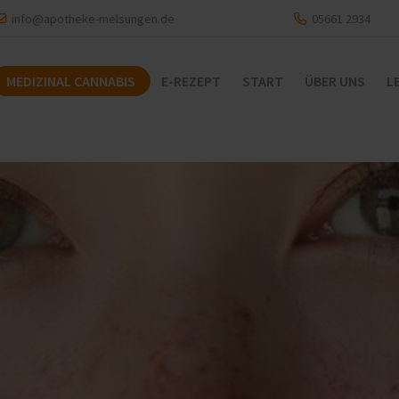
info@apotheke-melsungen.de
05661 2934
MEDIZINAL CANNABIS
E-REZEPT
START
ÜBER UNS
L