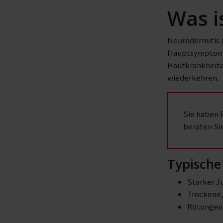
Was i
Neurodermitis 
Hauptsymptom s
Hautkrankheiten
wiederkehren.
Sie haben 
beraten Si
Typische
Starker J
Trockene,
Rötungen 