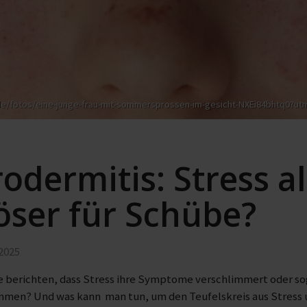
/de/fotos/eine-junge-frau-mit-sommersprossen-im-gesicht-NXEi84bhtq0?
odermitis: Stress al
öser für Schübe?
2025
e berichten, dass Stress ihre Symptome verschlimmert oder so
mmen? Und was kann man tun, um den Teufelskreis aus Stress