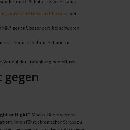
 sondern auch Schübe auslösen kann:
g zwischen Stress und Juckreiz
bei
 häufiger auf, besonders bei schweren
herapie können helfen, Schübe zu
den Verlauf der Erkrankung beeinflusst.
t gegen
ight or flight
“-Modus. Dabei werden
tient:innen führt chronischer Stress zu
er Haut nehmen zu, und die Hautbarriere