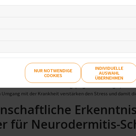
INDIVIDUELLE
Foto von
Melanie Wasser
auf
Unsplash
NUR NOTWENDIGE
AUSWAHL
COOKIES
ÜBERNEHMEN
indern ist dieser Effekt stark ausgeprägt: Schlafmangel, Ableh
m Umgang mit der Krankheit verstärken den Stress und damit 
nschaftliche Erkenntnis
er für Neurodermitis-S