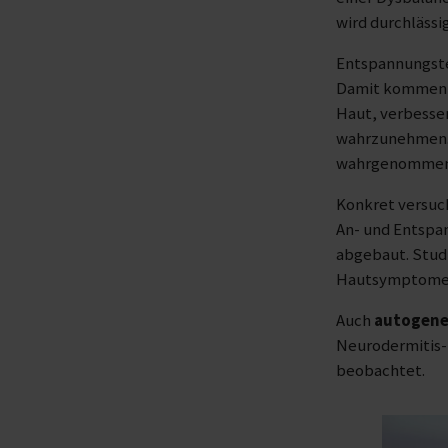
wird durchlässig
Entspannungste
Damit kommen wi
Haut, verbesser
wahrzunehmen. J
wahrgenomme
Konkret versuc
An- und Entspa
abgebaut. Studi
Hautsymptome 
Auch
autogene
Neurodermitis-
beobachtet.