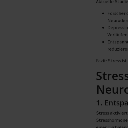
Aktuelle Studi
Forscher d
Neuroderm
Depressio
Verläufen
Entspannu
reduziere
Fazit: Stress is
Stres
Neuro
1. Entsp
Stress aktivier
Stresshormone w
einer Dysbalanc