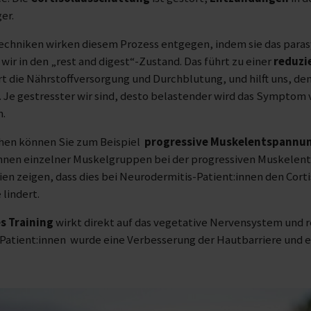
er.
chniken wirken diesem Prozess entgegen, indem sie das para
r in den „rest and digest“-Zustand. Das führt zu einer
reduzi
t die Nährstoffversorgung und Durchblutung, und hilft uns, de
e gestresster wir sind, desto belastender wird das Symptom v
n.
hen können Sie zum Beispiel
progressive Muskelentspannu
nnen einzelner Muskelgruppen bei der progressiven Muskelen
en zeigen, dass dies bei Neurodermitis-Patient:innen den Corti
lindert.
s Training
wirkt direkt auf das vegetative Nervensystem und 
Patient:innen wurde eine Verbesserung der Hautbarriere und 