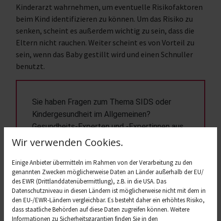
Kinderarzt wahrnehmen, um eventuelle Risikofaktoren
beim Kind identifizieren zu können. Um das Risiko zu
senken, scheint es außerdem wichtig zu sein, dass die
Eltern nicht rauchen. Weiter scheint es von Vorteil zu
sein, wenn das Baby gestillt wird und einen Schnuller
benutzt.
Sie haben Fragen zum Thema SIDS oder 
Kindergesundheit im Allgemeinen? 
Gesundheits-Experten und -Expertinnen aus 
Ihrer Region beraten Sie gerne. 
Hier gelangen 
Wir verwenden Cookies.
Sie zur Expertensuche.
Einige Anbieter übermitteln im Rahmen von der Verarbeitung zu den
genannten Zwecken möglicherweise Daten an Länder außerhalb der EU/
des EWR (Drittlanddatenübermittlung), z.B. in die USA. Das
Ursachen für den
Datenschutzniveau in diesen Ländern ist möglicherweise nicht mit dem in
den EU-/EWR-Ländern vergleichbar. Es besteht daher ein erhöhtes Risiko,
plötzlichen Kindstod
dass staatliche Behörden auf diese Daten zugreifen können. Weitere
Informationen zu Sicherheitsgarantien finden Sie in den