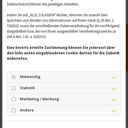
nicht abschließend
Datenschutzrichtlinien des jeweiligen Anbieters.
geklärt
Indem Sie auf „ALLE ZULASSEN" klicken, stimmen Sie sowohl dem
Speichern und Abrufen von Informationen auf Ihrem Gerät (§ 25 Abs. 1
Eine tatsächliche Ursache für den plötzlichen Kindstod
TDDDG) sowie der anschließenden Datenverarbeitung für die nachfolgend
Not
dargestellten bzw. die von Ihnen ausgewählten Verarbeitungszwecke zu
ist zwar noch nicht konkret festgestellt worden,
(Art 6 Abs. 1 lit. a. DSGVO).
allerdings scheint die Atmung dabei eine Rolle zu
Vor
spielen. Es könnte sein, dass die Atmungssteuerung nur
Eine bereits erteilte Zustimmung können Sie jederzeit über
den links unten eingeblendeten Cookie-Button für die Zukunft
unregelmäßig funktioniert. Einige Säuglinge, die an
Öff
widerrufen.
SIDS verstorben sind, hatten einen niedrigen
Kon
Sauerstoffgehalt im Blut. Andere Studien gehen davon
aus, dass manche Babys eine Prädisposition für SIDS
Notwendig
haben, können diese aber nicht näher definieren.
Untersucht wird die Todesursache bei einem
Statistik
verstorbenen Säugling durch eine Obduktion, um andere
Marketing / Werbung
Ursachen auszuschließen.
Andere
Reanimation, wenn das
Kind nicht mehr atmet