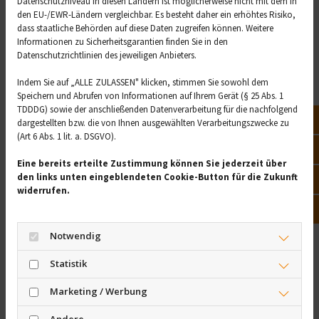
Datenschutzniveau in diesen Ländern ist möglicherweise nicht mit dem in
und täglich mit ein bisschen Entspannung wieder
den EU-/EWR-Ländern vergleichbar. Es besteht daher ein erhöhtes Risiko,
aufleben lassen.
dass staatliche Behörden auf diese Daten zugreifen können. Weitere
Informationen zu Sicherheitsgarantien finden Sie in den
Erst beim Training
Datenschutzrichtlinien des jeweiligen Anbieters.
anstrengen, dann so
Indem Sie auf „ALLE ZULASSEN" klicken, stimmen Sie sowohl dem
Speichern und Abrufen von Informationen auf Ihrem Gerät (§ 25 Abs. 1
richtig entspannen
TDDDG) sowie der anschließenden Datenverarbeitung für die nachfolgend
Not
dargestellten bzw. die von Ihnen ausgewählten Verarbeitungszwecke zu
(Art 6 Abs. 1 lit. a. DSGVO).
Manche können am besten mit einem Buch daheim auf
Vor
dem Sofa oder in der Badewanne entspannen, andere
Eine bereits erteilte Zustimmung können Sie jederzeit über
laufen lieber ein paar Kilometer, fahren Rad oder gehen
den links unten eingeblendeten Cookie-Button für die Zukunft
Öff
widerrufen.
spazieren. Egal, wie jemand diese Zeit verbringt - wer
Kon
seinen Weg gefunden hat, sollte ihn nutzen. Einigen
Menschen tut es gut, sich zunächst anzustrengen, zum
Notwendig
Beispiel beim Training, und erst dann können sie richtig
entspannen und fühlen sich erholt. Diese Art der
Statistik
Regeneration trägt ebenfalls zur besseren Stimmung
Marketing / Werbung
bei. Und ist die gute Stimmung erst da, sollte sie
bewahrt werden. Eine positive Einstellung zu behalten